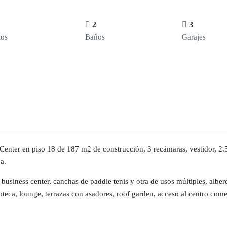
2
3
ios
Baños
Garajes
nter en piso 18 de 187 m2 de construcción, 3 recámaras, vestidor, 2.5 
a.
business center, canchas de paddle tenis y otra de usos múltiples, alberc
doteca, lounge, terrazas con asadores, roof garden, acceso al centro come