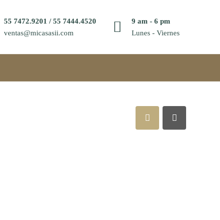
55 7472.9201 / 55 7444.4520
9 am - 6 pm
ventas@micasasii.com
Lunes - Viernes