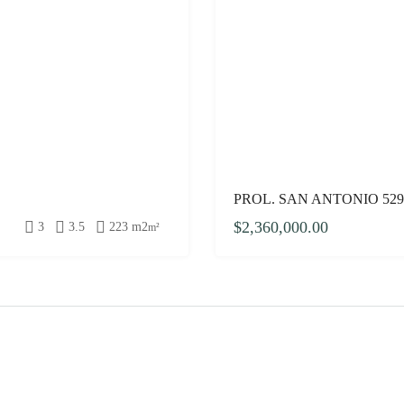
PROL. SAN ANTONIO 52
$2,360,000.00
3
3.5
223 m2
m²