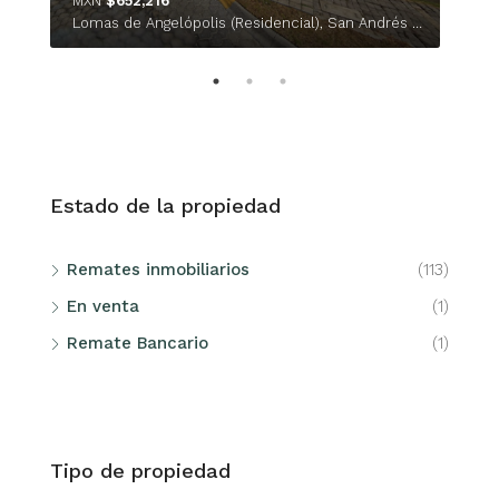
Buca
MXN
$652,216
Lomas de Angelópolis (Residencial), San Andrés Cholula, Puebla, 72830, México
Estado de la propiedad
Remates inmobiliarios
(113)
En venta
(1)
Remate Bancario
(1)
Tipo de propiedad