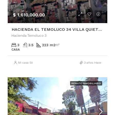
$ 1,610,000.00
HACIENDA EL TEMOLUCO 34 VILLA QUIETUD (COAPA) COYOACÁN
Hacienda Temoluco 3
3
3.5
223 m2
m²
CASA
Mi casa Sii
3 años Hace
REMATE INMOBILIARIO