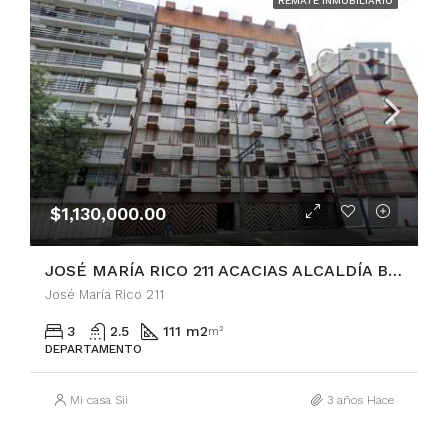
REMATE INMOBILIARIO
$1,130,000.00
JOSÉ MARÍA RICO 211 ACACIAS ALCALDÍA BENITO JUÁREZ
José María Rico 211
3
2.5
111 m2
m²
DEPARTAMENTO
Mi casa Sii
3 años Hace