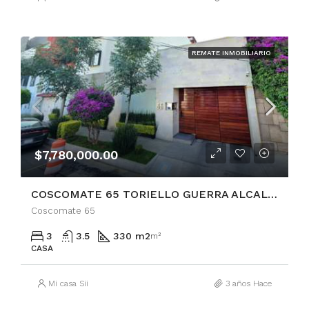
REMATE INMOBILIARIO
$7,780,000.00
COSCOMATE 65 TORIELLO GUERRA ALCALDÍA TLALPAN
Coscomate 65
3
3.5
330 m2
m²
CASA
Mi casa Sii
3 años Hace