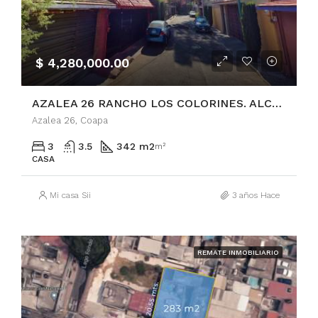
$ 4,280,000.00
AZALEA 26 RANCHO LOS COLORINES. ALCALDÍA TLALPAN
Azalea 26, Coapa
3
3.5
342 m2
m²
CASA
Mi casa Sii
3 años Hace
REMATE INMOBILIARIO