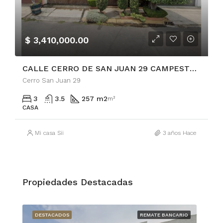
$ 3,410,000.00
CALLE CERRO DE SAN JUAN 29 CAMPESTRE CHURUBUSCO
Cerro San Juan 29
3
3.5
257 m2
m²
CASA
Mi casa Sii
3 años Hace
Propiedades Destacadas
RIOS
DESTACADOS
REMATE BANCARIO
DE