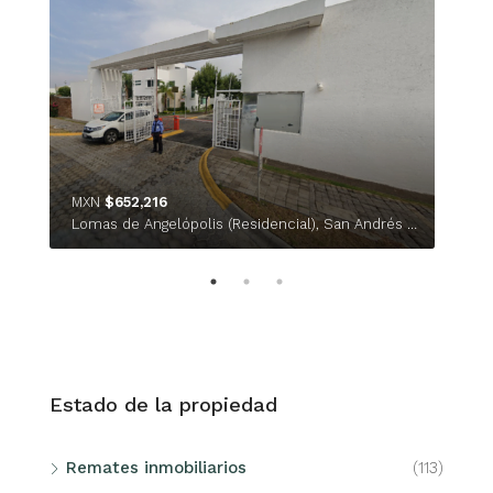
$ 2
Buca
MXN
$652,216
Lomas de Angelópolis (Residencial), San Andrés Cholula, Puebla, 72830, México
Estado de la propiedad
Remates inmobiliarios
(113)