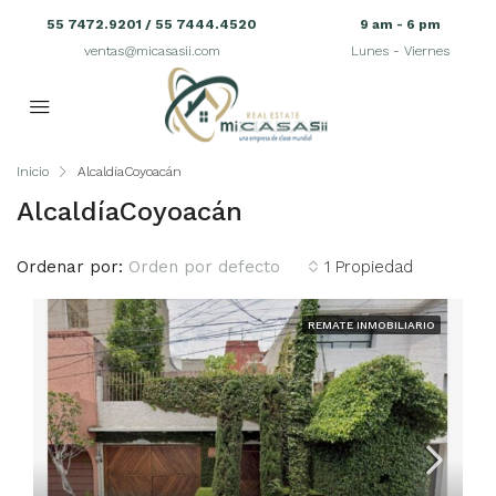
55 7472.9201 / 55 7444.4520
9 am - 6 pm
ventas@micasasii.com
Lunes - Viernes
Inicio
AlcaldíaCoyoacán
AlcaldíaCoyoacán
Ordenar por:
Orden por defecto
1 Propiedad
REMATE INMOBILIARIO