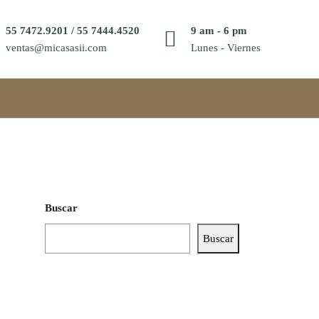
55 7472.9201 / 55 7444.4520
9 am - 6 pm
ventas@micasasii.com
Lunes - Viernes
Buscar
Buscar