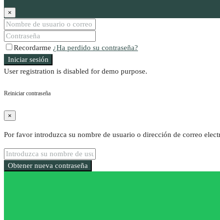
×
Recordarme
¿Ha perdido su contraseña?
Iniciar sesión
User registration is disabled for demo purpose.
Reiniciar contraseña
×
Por favor introduzca su nombre de usuario o dirección de correo elect
Obtener nueva contraseña