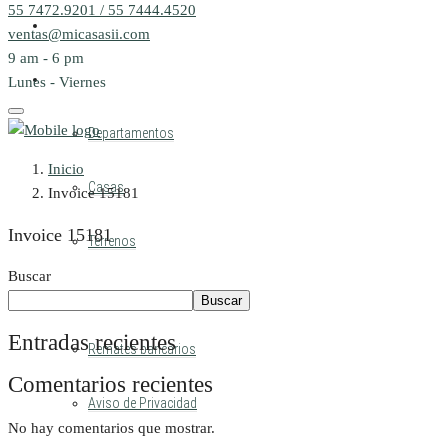
55 7472.9201 / 55 7444.4520
Quiénes somos
ventas@micasasii.com
9 am - 6 pm
Remates Inmobiliarios
Lunes - Viernes
Departamentos
Inicio
Casas
Invoice 15181
Invoice 15181
Terrenos
Buscar
Faq
Buscar
Entradas recientes
Remates bancarios
Comentarios recientes
Aviso de Privacidad
No hay comentarios que mostrar.