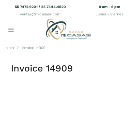
55 7472.9201 / 55 7444.4520
9 am - 6 pm
ventas@micasasii.com
Lunes - Viernes
Inicio
Invoice 14909
Invoice 14909